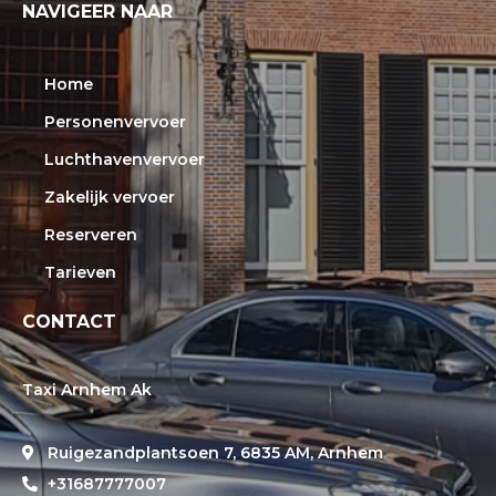
NAVIGEER NAAR
Home
Personenvervoer
Luchthavenvervoer
Zakelijk vervoer
Reserveren
Tarieven
CONTACT
Taxi Arnhem Ak
Ruigezandplantsoen 7, 6835 AM, Arnhem
+31687777007