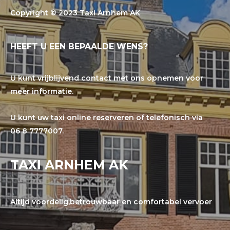
Copyright © 2023 Taxi Arnhem AK
HEEFT U EEN BEPAALDE WENS?
U kunt vrijblijvend contact met ons opnemen voor
meer informatie.
U kunt uw taxi online reserveren of telefonisch via
06 8 7777007.
TAXI ARNHEM AK
Altijd voordelig,betrouwbaar en comfortabel vervoer