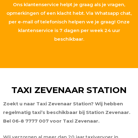
Ons klantenservice helpt je graag als je vragen,
opmerkingen of een klacht hebt. Via Whatsapp chat,
per e-mail of telefonisch helpen we je graag! Onze
klantenservice is 7 dagen per week 24 uur
beschikbaar.
TAXI ZEVENAAR STATION
Zoekt u naar Taxi Zevenaar Station? Wij hebben
regelmatig taxi’s beschikbaar bij Station Zevenaar.
Bel 06-8 7777 007 voor Taxi Zevenaar.
Wij verzorgen al meer dan 20 jaar taxivervoer in