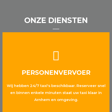
ONZE DIENSTEN
PERSONENVERVOER
Wij hebben 24/7 taxi's beschikbaar. Reserveer snel
en binnen enkele minuten staat uw taxi klaar in
Arnhem en omgeving.